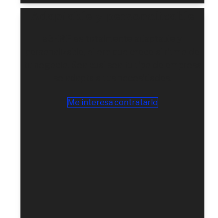
Adaptable y personalizable
a3ERP es totalmente adaptable y
personalizable, el erp que crece al ritmo de
tu negocio. Sea cual sea tu tipo de empresa
se adapta a tus necesidades.
Me interesa contratarlo