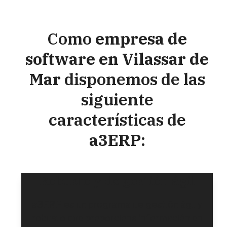
Como
empresa de
software en Vilassar de
Mar
disponemos de las
siguiente
características de
a3ERP
:
Robusto y de gestión ágil
a3ERP es un programa de gestión ágil y
robusto que proporciona información en