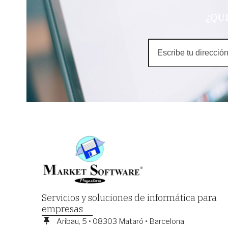
¿QU
Escribe
tu
dirección
de
correo
electrónico
Servicios y soluciones de informática para
empresas
Aribau, 5 • 08303 Mataró • Barcelona