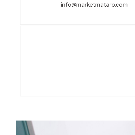
*
info@marketmataro.com