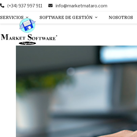
Skip
(+34) 937 997 911
info@marketmataro.com
to
SERVICIOS
SOFTWARE DE GESTIÓN
NOSOTROS
content