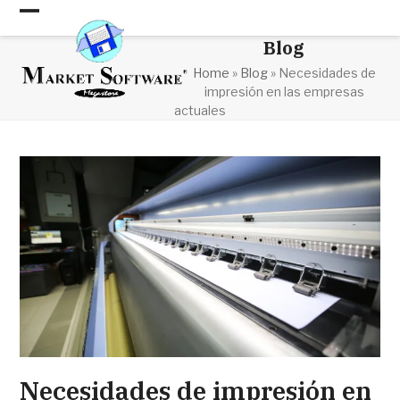
Skip
Open
Close
to
Blog
content
mobile
mobile
Home
»
Blog
»
Necesidades de
menu
menu
impresión en las empresas
actuales
Necesidades de impresión en