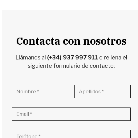
Contacta con nosotros
Llámanos al
(+34) 937 997 911
o rellena el
siguiente formulario de contacto:
N
o
m
Nombre
Apellidos
b
C
r
o
e
r
y
r
a
T
e
p