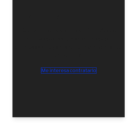
Asistencias puntuales
Realizamos asistencias informáticas
puntuales a pequeñas empresas o
empresas que ya disponen de informático
en plantilla.
Me interesa contratarlo