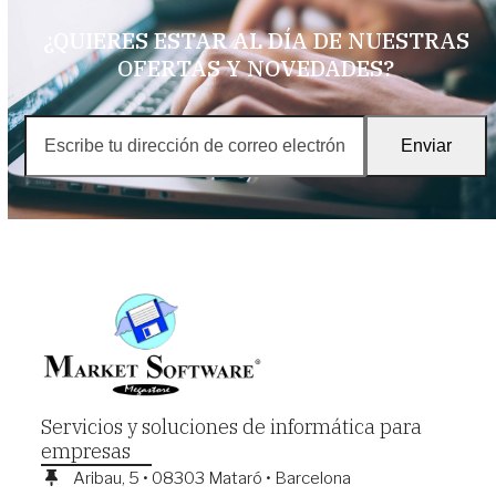
navigation
buttons
¿QUIERES ESTAR AL DÍA DE NUESTRAS
OFERTAS Y NOVEDADES?
Escribe
Enviar
tu
dirección
de
correo
electrónico
Servicios y soluciones de informática para
empresas
Aribau, 5 • 08303 Mataró • Barcelona