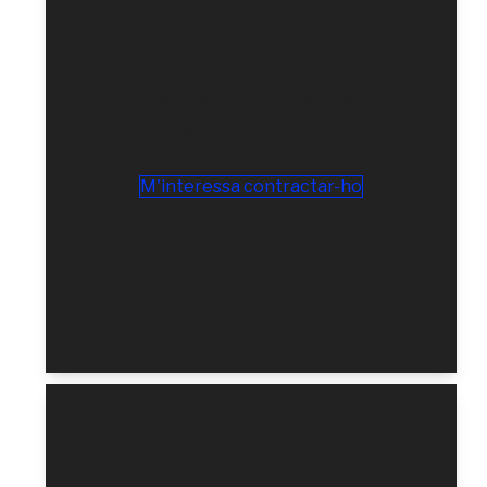
Pack d'hores
El paquet d'hores és el sistema més
utilitzat pels nostres clients. Disposem de
packs de 5 a 50 hores.
M'interessa contractar-ho