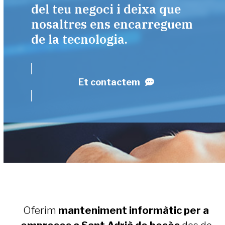
del teu negoci i deixa que
nosaltres ens encarreguem
de la tecnologia.
Et contactem
Oferim
manteniment informàtic per a