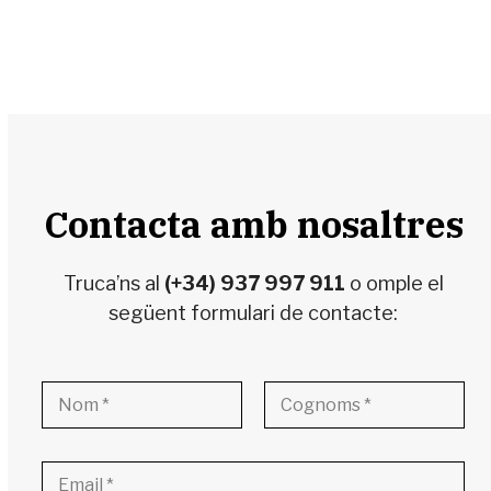
Contacta amb nosaltres
Truca’ns al
(+34) 937 997 911
o omple el
següent formulari de contacte:
N
o
m
Nombre
Apellidos
i
C
c