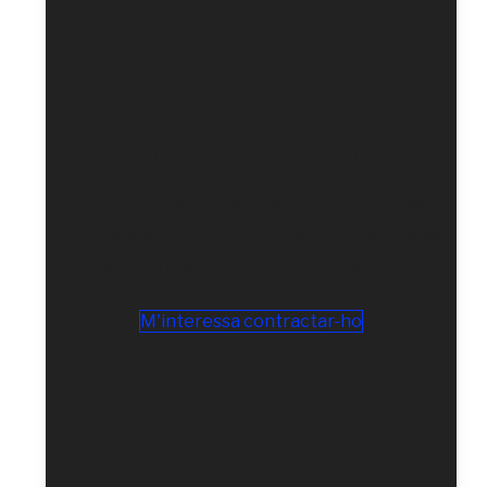
Assistències puntuals
Realitzem assistències informàtiques
puntuals a petites empreses o empreses
que ja disposen d'informàtic a la plantilla.
M'interessa contractar-ho