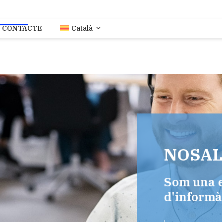
CONTACTE
Català
NOSAL
Som una e
d'informà