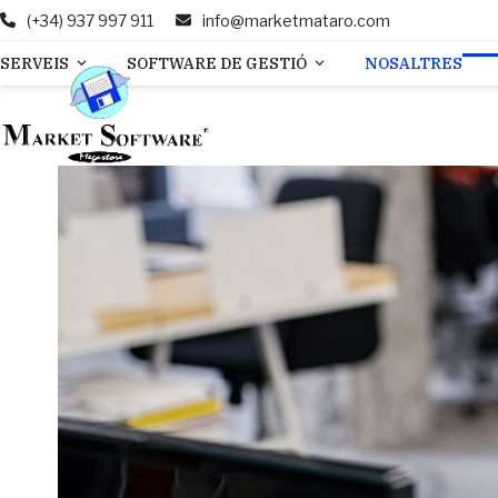
Skip
(+34) 937 997 911
info@marketmataro.com
to
SERVEIS
SOFTWARE DE GESTIÓ
NOSALTRES
content