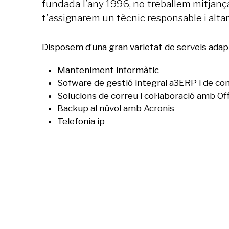
fundada l’any 1996, no treballem mitjança
t’assignarem un tècnic responsable i alta
Disposem d’una gran varietat de serveis adap
Manteniment informàtic
Sofware de gestió integral a3ERP i de c
Solucions de correu i col·laboració amb Of
Backup al núvol amb Acronis
Telefonia ip