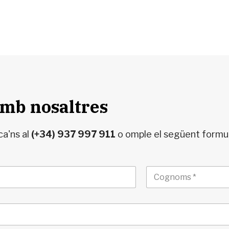
amb nosaltres
ca'ns al
(+34) 937 997 911
o omple el següent formul
Apellidos